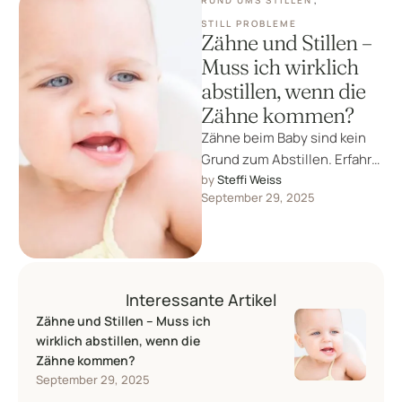
RUND UMS STILLEN
,
STILL PROBLEME
Zähne und Stillen –
Muss ich wirklich
abstillen, wenn die
Zähne kommen?
Zähne beim Baby sind kein
Grund zum Abstillen. Erfahre,
wie Stillen trotz erster Zähne
by 
Steffi Weiss
September 29, 2025
problemlos funktioniert,
warum optimales …
Interessante Artikel
Zähne und Stillen – Muss ich
wirklich abstillen, wenn die
Zähne kommen?
September 29, 2025