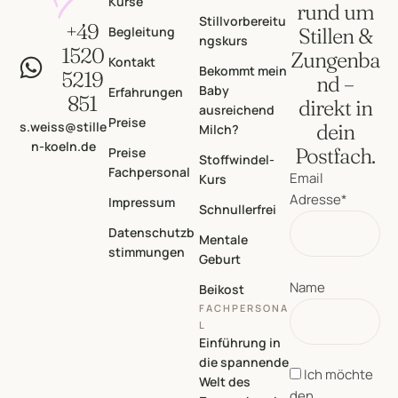
Kurse
rund um
Stillvorbereitu
+49
Begleitung
Stillen &
ngskurs
1520
Zungenba
Kontakt
Bekommt mein
5219
nd –
Baby
Erfahrungen
851
direkt in
ausreichend
Preise
s.weiss@stille
dein
Milch?
n-koeln.de
Postfach.
Preise
Stoffwindel-
Fachpersonal
Email
Kurs
Adresse*
Impressum
Schnullerfrei
Datenschutzb
Mentale
stimmungen
Geburt
Name
Beikost
FACHPERSONA
L
Einführung in
die spannende
Ich möchte
Welt des
den