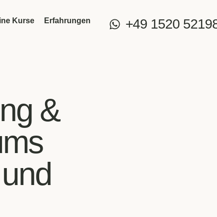
ine Kurse
Erfahrungen
+49 1520 5219
ung &
ums
 und