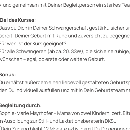
•⁠ ⁠und gemeinsam mit Deiner Begleitperson ein starkes Tea
Ziel des Kurses:
Dass du Dich in Deiner Schwangerschaft gestärkt, sicher u
bereit, Deiner Geburt mit Ruhe und Zuversicht zu begegne
Für wen ist der Kurs geeignet?
Für alle Schwangeren (ab ca. 20. SSW), die sich eine ruhi
wünschen – egal, ob erste oder weitere Geburt.
Bonus:
Du erhältst außerdem einen liebevoll gestalteten Geburts
den Du individuell ausfüllen und mit in Dein Geburtsteam 
Begleitung durch:
Sophie-Marie Mayrhofer – Mama von zwei Kindern, zert. El
in Ausbildung zur Still- und Laktationsberaterin DKSL
(Dein Zugang bleibt 12 Monate aktiv, damit Du Dir genüge