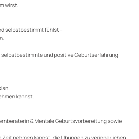
m wirst.
nd selbstbestimmt fühlst –
n.
ge, selbstbestimmte und positive Geburtserfahrung
plan,
nehmen kannst.
ternberaterin & Mentale Geburtsvorbereitung sowie
nd Zeit nehmen kannst, die Übungen zu verinnerlichen