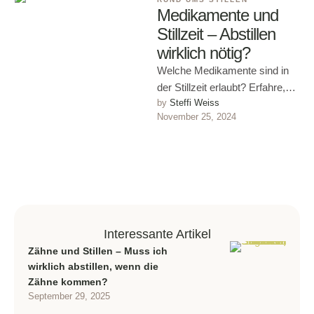
Medikamente und
Stillzeit – Abstillen
wirklich nötig?
Welche Medikamente sind in
der Stillzeit erlaubt? Erfahre,
by 
Steffi Weiss
wann Abstillen wirklich nötig
November 25, 2024
ist, welche Alternativen es gibt
und …
Interessante Artikel
Zähne und Stillen – Muss ich
wirklich abstillen, wenn die
Zähne kommen?
September 29, 2025