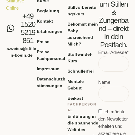
Kurse
um Stillen
Stillvorbereitu
&
Begleitung
ngskurs
+49
Zungenba
Kontakt
1520
Bekommt mein
nd – direkt
5219
Baby
Erfahrungen
in dein
ausreichend
851
Preise
Postfach.
Milch?
s.weiss@stille
Preise
Email Adresse*
Stoffwindel-
n-koeln.de
Fachpersonal
Kurs
Impressum
Schnullerfrei
Datenschutzb
Mentale
Name
stimmungen
Geburt
Beikost
FACHPERSON
AL
Ich möchte
Einführung in
den Newsletter
die spannende
erhalten und
Welt des
akzeptiere die