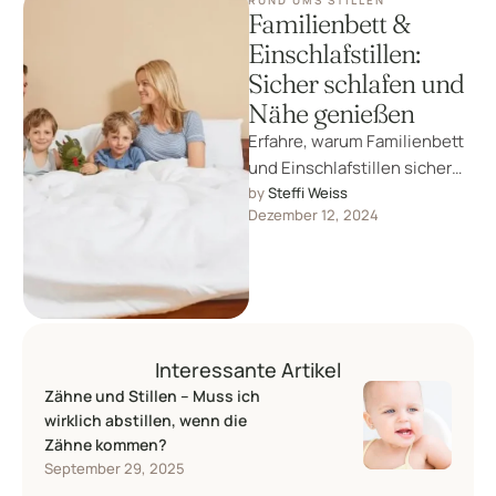
RUND UMS STILLEN
Familienbett &
Einschlafstillen:
Sicher schlafen und
Nähe genießen
Erfahre, warum Familienbett
und Einschlafstillen sicher
sind, das SIDS-Risiko senken
by 
Steffi Weiss
Dezember 12, 2024
und Nähe schaffen. Mit Tipps
für eine sichere …
Interessante Artikel
Zähne und Stillen – Muss ich
wirklich abstillen, wenn die
Zähne kommen?
September 29, 2025