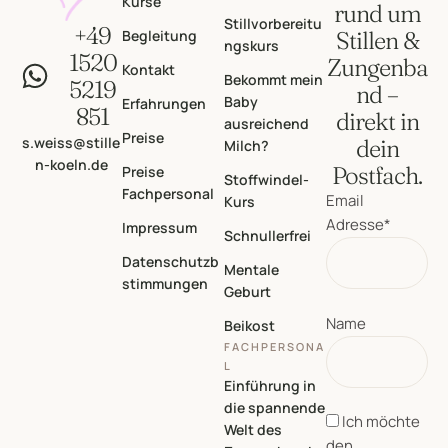
Kurse
rund um
Stillvorbereitu
+49
Begleitung
Stillen &
ngskurs
1520
Zungenba
Kontakt
Bekommt mein
5219
nd –
Baby
Erfahrungen
851
direkt in
ausreichend
Preise
s.weiss@stille
dein
Milch?
n-koeln.de
Postfach.
Preise
Stoffwindel-
Fachpersonal
Email
Kurs
Adresse*
Impressum
Schnullerfrei
Datenschutzb
Mentale
stimmungen
Geburt
Name
Beikost
FACHPERSONA
L
Einführung in
die spannende
Ich möchte
Welt des
den