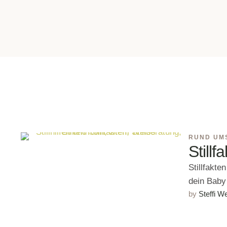
RUND UMS
Stillf
Stillfakten
dein Baby 
by 
Steffi W