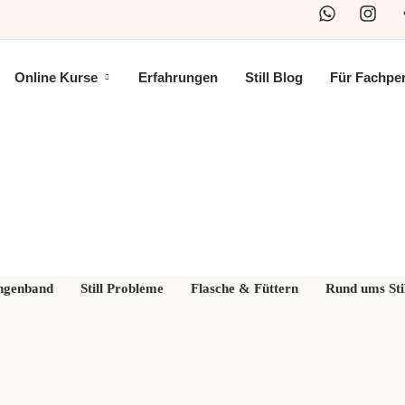
Online Kurse
Erfahrungen
Still Blog
Für Fachpe
ort:
Milchflus
ngenband
Still Probleme
Flasche & Füttern
Rund ums Sti