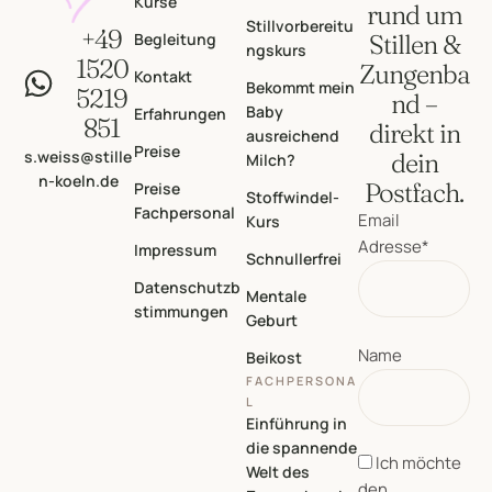
Kurse
rund um
Stillvorbereitu
+49
Begleitung
Stillen &
ngskurs
1520
Zungenba
Kontakt
Bekommt mein
5219
nd –
Baby
Erfahrungen
851
direkt in
ausreichend
Preise
s.weiss@stille
dein
Milch?
n-koeln.de
Postfach.
Preise
Stoffwindel-
Fachpersonal
Email
Kurs
Adresse*
Impressum
Schnullerfrei
Datenschutzb
Mentale
stimmungen
Geburt
Name
Beikost
FACHPERSONA
L
Einführung in
die spannende
Ich möchte
Welt des
den