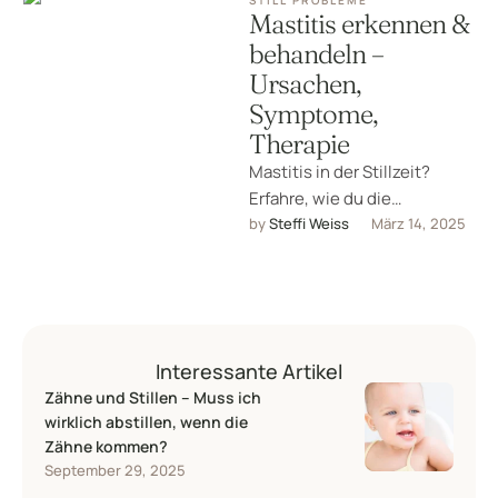
STILL PROBLEME
Mastitis erkennen &
behandeln –
Ursachen,
Symptome,
Therapie
Mastitis in der Stillzeit?
Erfahre, wie du die
Entzündung erkennst,
by 
Steffi Weiss
März 14, 2025
Ursachen vermeidest und
welche Therapien helfen.
Tipps zur …
Interessante Artikel
Zähne und Stillen – Muss ich
wirklich abstillen, wenn die
Zähne kommen?
September 29, 2025