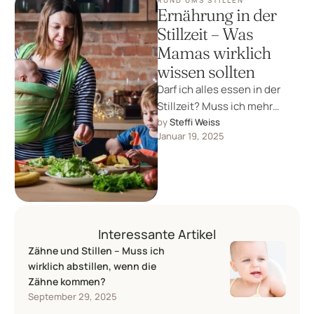
RUND UMS STILLEN
Ernährung in der
Stillzeit – Was
Mamas wirklich
wissen sollten
Darf ich alles essen in der
Stillzeit? Muss ich mehr
Kalorien aufnehmen?
by 
Steffi Weiss
Januar 19, 2025
Erfahre, welche Stillmythen
zur Ernährung stimmen …
Interessante Artikel
Zähne und Stillen – Muss ich
wirklich abstillen, wenn die
Zähne kommen?
September 29, 2025