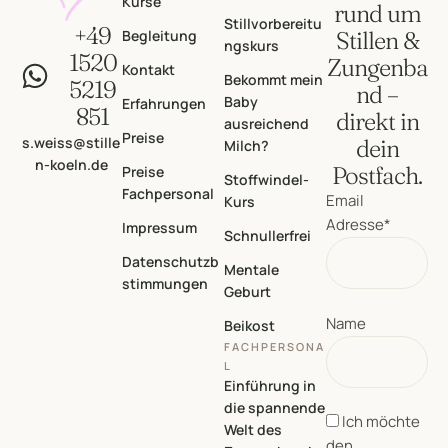
Kurse
rund um
Stillvorbereitu
+49
Begleitung
Stillen &
ngskurs
1520
Zungenba
Kontakt
Bekommt mein
5219
nd –
Baby
Erfahrungen
851
direkt in
ausreichend
Preise
s.weiss@stille
dein
Milch?
n-koeln.de
Postfach.
Preise
Stoffwindel-
Fachpersonal
Email
Kurs
Adresse*
Impressum
Schnullerfrei
Datenschutzb
Mentale
stimmungen
Geburt
Name
Beikost
FACHPERSONA
L
Einführung in
die spannende
Ich möchte
Welt des
den