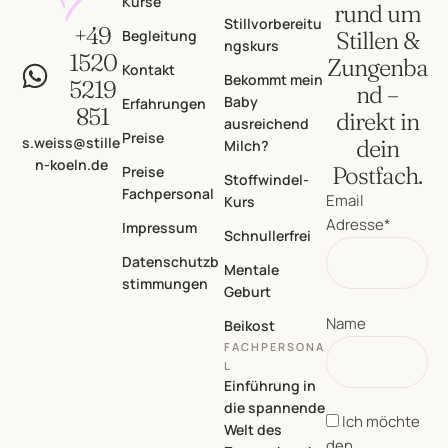
Kurse
rund um
Stillvorbereitu
+49
Begleitung
Stillen &
ngskurs
1520
Zungenba
Kontakt
Bekommt mein
5219
nd –
Baby
Erfahrungen
851
direkt in
ausreichend
Preise
s.weiss@stille
dein
Milch?
n-koeln.de
Postfach.
Preise
Stoffwindel-
Fachpersonal
Email
Kurs
Adresse*
Impressum
Schnullerfrei
Datenschutzb
Mentale
stimmungen
Geburt
Name
Beikost
FACHPERSONA
L
Einführung in
die spannende
Ich möchte
Welt des
den