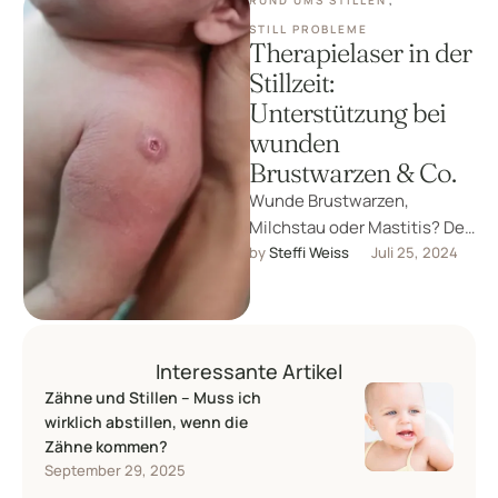
RUND UMS STILLEN
,
STILL PROBLEME
Therapielaser in der
Stillzeit:
Unterstützung bei
wunden
Brustwarzen & Co.
Wunde Brustwarzen,
Milchstau oder Mastitis? Der
Therapielaser kann die
by 
Steffi Weiss
Juli 25, 2024
Heilung sanft unterstützen –
für mehr Wohlbefinden in
deiner …
Interessante Artikel
Zähne und Stillen – Muss ich
wirklich abstillen, wenn die
Zähne kommen?
September 29, 2025