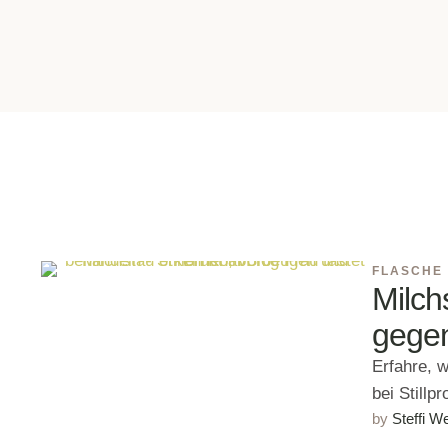
FLASCHE
Milch
gegen
Erfahre, w
bei Still
by 
Steffi W