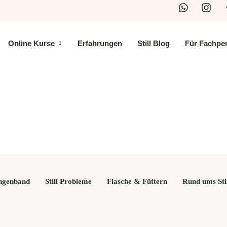
Online Kurse
Erfahrungen
Still Blog
Für Fachpe
Brustschmerz
ngenband
Still Probleme
Flasche & Füttern
Rund ums Sti