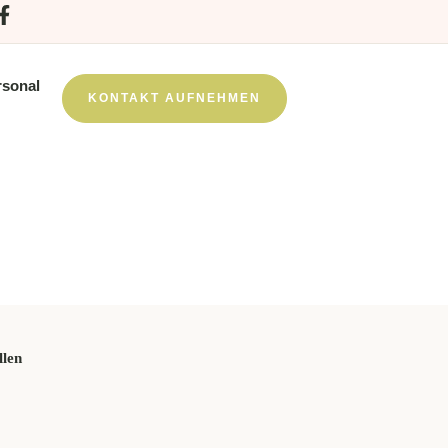
rsonal
KONTAKT AUFNEHMEN
en beim
llen