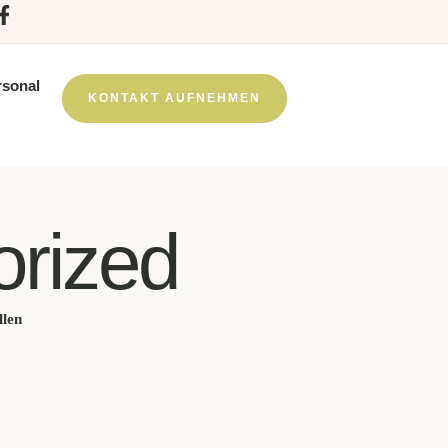
rsonal
KONTAKT AUFNEHMEN
orized
llen