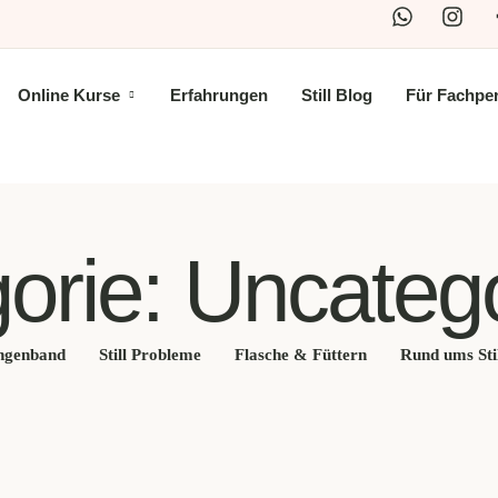
Online Kurse
Erfahrungen
Still Blog
Für Fachpe
orie:
Uncateg
ngenband
Still Probleme
Flasche & Füttern
Rund ums Sti